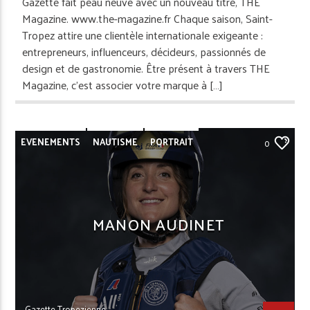
Gazette fait peau neuve avec un nouveau titre, THE
Magazine. www.the-magazine.fr Chaque saison, Saint-
Tropez attire une clientèle internationale exigeante :
entrepreneurs, influenceurs, décideurs, passionnés de
design et de gastronomie. Être présent à travers THE
Magazine, c’est associer votre marque à […]
EVENEMENTS
NAUTISME
PORTRAIT
0
REPORTAGE
SAINT-TROPEZ
MANON AUDINET
Gazette Tropezienne