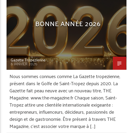
IMMOBILIER
JOAILLERIE & MONTRE
JOAILLIER
LECTURE
MODE & BIEN ÊTRE
BONNE ANNÉE 2026
MUSIQUE
NAUTISME
PAYSAGISTE
PLAGE
PORTRAIT
RECETTE
REPORTAGE
RESTAURANT
SAINT-TROPEZ
Gazette Tropezienne
SAINTE-MAXIME
SERVICES
6 JANVIER 2026
Nous sommes connues comme La Gazette tropezienne,
présent dans le Golfe de Saint-Tropez depuis 2020. La
Gazette fait peau neuve avec un nouveau titre, THE
Magazine. www.the-magazine.fr Chaque saison, Saint-
Tropez attire une clientèle internationale exigeante :
entrepreneurs, influenceurs, décideurs, passionnés de
design et de gastronomie. Être présent à travers THE
Magazine, c’est associer votre marque à […]