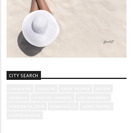
CITY SEARCH
CAVALAIRE
COGOLIN
CROIX VALMER
GASSIN
GRIMAUD
LE RAYOL CANADEL
LES ISSAMBRES
PLAN DE LA TOUR
RAMATUELLE
SAINT-TROPEZ
SAINTE-MAXIME