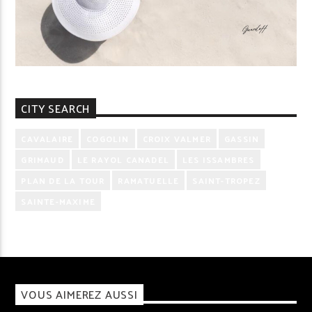
CITY SEARCH
CAVALAIRE
COGOLIN
CROIX VALMER
GASSIN
GRIMAUD
LE RAYOL CANADEL
LES ISSAMBRES
PLAN DE LA TOUR
RAMATUELLE
SAINT-TROPEZ
SAINTE-MAXIME
VOUS AIMEREZ AUSSI