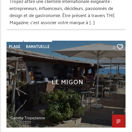
Tropez attire une clientèle internationale exigeante :
entrepreneurs, influenceurs, décideurs, passionnés de
design et de gastronomie. Être présent à travers THE
Magazine, c’est associer votre marque à […]
PLAGE
RAMATUELLE
2
LE MIGON
Gazette Tropezienne
11 JUIN 2022