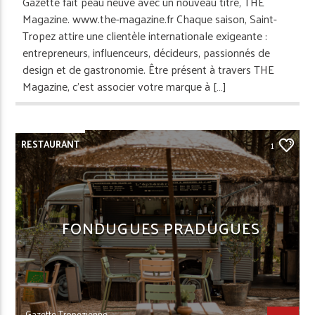
Gazette fait peau neuve avec un nouveau titre, THE
Magazine. www.the-magazine.fr Chaque saison, Saint-
Tropez attire une clientèle internationale exigeante :
entrepreneurs, influenceurs, décideurs, passionnés de
design et de gastronomie. Être présent à travers THE
Magazine, c’est associer votre marque à […]
RESTAURANT
1
FONDUGUES PRADUGUES
Gazette Tropezienne