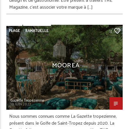
Magazine, c’est associer votre marque à […]
PLAGE
RAMATUELLE
11
MOOREA
Gazette Tropezienne
10 JUIN 2022
Nous sommes connues comme La Gazette tropezienne,
présent dans le Golfe de Saint-Tropez depuis 2020. La