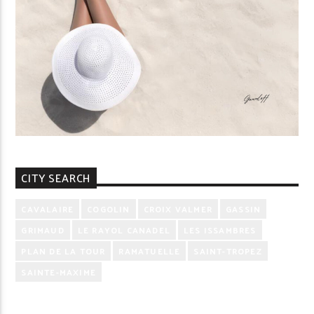
CITY SEARCH
CAVALAIRE
COGOLIN
CROIX VALMER
GASSIN
GRIMAUD
LE RAYOL CANADEL
LES ISSAMBRES
PLAN DE LA TOUR
RAMATUELLE
SAINT-TROPEZ
SAINTE-MAXIME