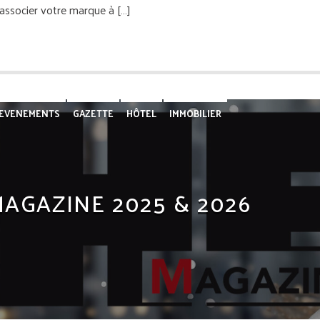
associer votre marque à […]
EVENEMENTS
GAZETTE
HÔTEL
IMMOBILIER
CTURE
MODE & BIEN ÊTRE
NAUTISME
PAYSAGISTE
PLAGE
RTAGE
RESTAURANT
SAINT-TROPEZ
SAINTE-MAXIME
AGAZINE 2025 & 2026