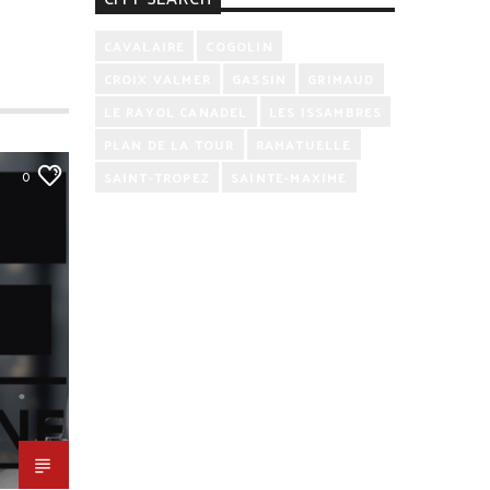
CAVALAIRE
COGOLIN
CROIX VALMER
GASSIN
GRIMAUD
LE RAYOL CANADEL
LES ISSAMBRES
PLAN DE LA TOUR
RAMATUELLE
0
SAINT-TROPEZ
SAINTE-MAXIME