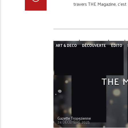
travers THE Magazine, c’est 
ART & DECO
DÉCOUVERTE
EDITO
JOAILLERIE & MONTRE
JOAILLIER
LE
PORTRAIT
PORTRAIT GASTRO
REPO
SERVICES
THE M
Gazette Tropezienne
24 DÉCEMBRE 2025