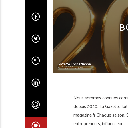
JOAILLERIE & MONTRE
JOAILLIER
LE
PAYSAGISTE
PLAGE
PORTRAIT
RE
SAINTE-MAXIME
SERVICES
B
Gazette Tropezienne
6 JANVIER 2026
Nous sommes connues comme 
depuis 2020. La Gazette fai
magazine.fr Chaque saison, Sa
entrepreneurs, influenceurs,