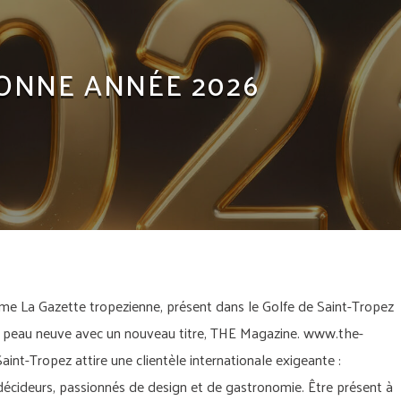
CTURE
MODE & BIEN ÊTRE
MUSIQUE
NAUTISME
CETTE
REPORTAGE
RESTAURANT
SAINT-TROPEZ
ONNE ANNÉE 2026
La Gazette tropezienne, présent dans le Golfe de Saint-Tropez
t peau neuve avec un nouveau titre, THE Magazine. www.the-
int-Tropez attire une clientèle internationale exigeante :
 décideurs, passionnés de design et de gastronomie. Être présent à