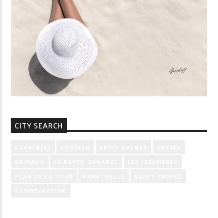
CITY SEARCH
CAVALAIRE
COGOLIN
CROIX VALMER
GASSIN
GRIMAUD
LE RAYOL CANADEL
LES ISSAMBRES
PLAN DE LA TOUR
RAMATUELLE
SAINT-TROPEZ
SAINTE-MAXIME