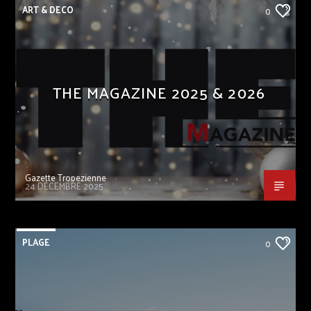
ART & DECO
0
THE MAGAZINE 2025 & 2026
Gazette Tropezienne
24 DÉCEMBRE 2025
PLAGE
0