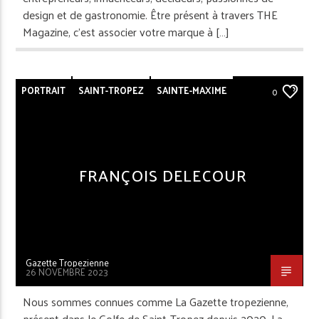
design et de gastronomie. Être présent à travers THE
Magazine, c’est associer votre marque à […]
PORTRAIT
SAINT-TROPEZ
SAINTE-MAXIME
0
FRANÇOIS DELECOUR
Gazette Tropezienne
26 NOVEMBRE 2023
Nous sommes connues comme La Gazette tropezienne,
présent dans le Golfe de Saint-Tropez depuis 2020. La