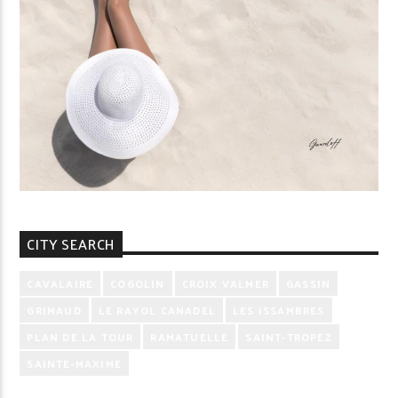
CITY SEARCH
CAVALAIRE
COGOLIN
CROIX VALMER
GASSIN
GRIMAUD
LE RAYOL CANADEL
LES ISSAMBRES
PLAN DE LA TOUR
RAMATUELLE
SAINT-TROPEZ
SAINTE-MAXIME