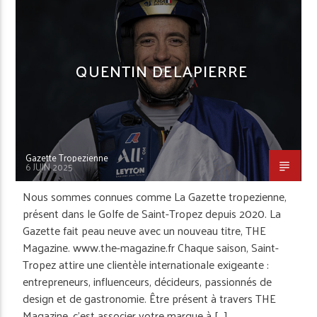
REPORTAGE
SAINT-TROPEZ
QUENTIN DELAPIERRE
Gazette Tropezienne
6 JUIN 2025
Nous sommes connues comme La Gazette tropezienne,
présent dans le Golfe de Saint-Tropez depuis 2020. La
Gazette fait peau neuve avec un nouveau titre, THE
Magazine. www.the-magazine.fr Chaque saison, Saint-
Tropez attire une clientèle internationale exigeante :
entrepreneurs, influenceurs, décideurs, passionnés de
design et de gastronomie. Être présent à travers THE
Magazine, c’est associer votre marque à […]