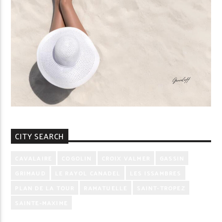
CITY SEARCH
CAVALAIRE
COGOLIN
CROIX VALMER
GASSIN
GRIMAUD
LE RAYOL CANADEL
LES ISSAMBRES
PLAN DE LA TOUR
RAMATUELLE
SAINT-TROPEZ
SAINTE-MAXIME