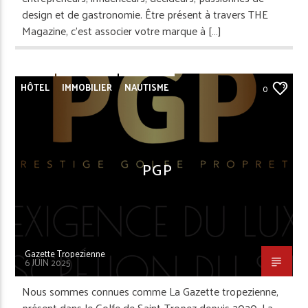
design et de gastronomie. Être présent à travers THE
Magazine, c’est associer votre marque à […]
HÔTEL
IMMOBILIER
NAUTISME
0
PORTRAIT
REPORTAGE
RESTAURANT
SAINT-TROPEZ
SAINTE-MAXIME
SERVICES
PGP
Gazette Tropezienne
6 JUIN 2025
Nous sommes connues comme La Gazette tropezienne,
présent dans le Golfe de Saint-Tropez depuis 2020. La