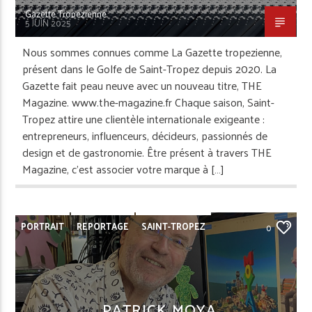
Gazette Tropezienne
PLAGE
PLAN DE LA TOUR
PORTRAIT
5 JUIN 2025
PORTRAIT GASTRO
RAMATUELLE
Nous sommes connues comme La Gazette tropezienne,
présent dans le Golfe de Saint-Tropez depuis 2020. La
REPORTAGE
RESTAURANT
SAINT-TROPEZ
Gazette fait peau neuve avec un nouveau titre, THE
SAINTE-MAXIME
SERVICES
Magazine. www.the-magazine.fr Chaque saison, Saint-
Tropez attire une clientèle internationale exigeante :
VOITURE - MOTO
entrepreneurs, influenceurs, décideurs, passionnés de
design et de gastronomie. Être présent à travers THE
Magazine, c’est associer votre marque à […]
PORTRAIT
REPORTAGE
SAINT-TROPEZ
0
PATRICK MOYA