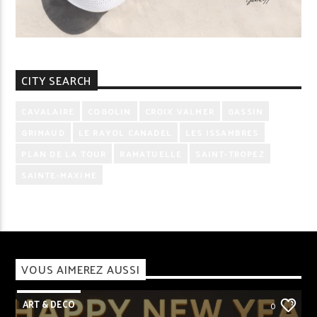
CITY SEARCH
CAVALAIRE
COGOLIN
CROIX VALMER
GASSIN
GRIMAUD
LE RAYOL CANADEL
LES ISSAMBRES
PLAN DE LA TOUR
RAMATUELLE
SAINT-TROPEZ
SAINTE-MAXIME
VOUS AIMEREZ AUSSI
ART & DECO
0