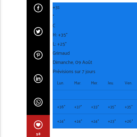
+
31
°
C
H:
+
35°
L:
+
25°
Grimaud
Dimanche, 09 Août
Prévisions sur 7 jours
Lun.
Mar.
Mer.
Jeu.
Ven.
+
38°
+
37°
+
33°
+
35°
+
35°
+
24°
+
24°
+
24°
+
23°
+
26°
58