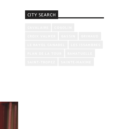
CITY SEARCH
CAVALAIRE
COGOLIN
CROIX VALMER
GASSIN
GRIMAUD
LE RAYOL CANADEL
LES ISSAMBRES
PLAN DE LA TOUR
RAMATUELLE
SAINT-TROPEZ
SAINTE-MAXIME