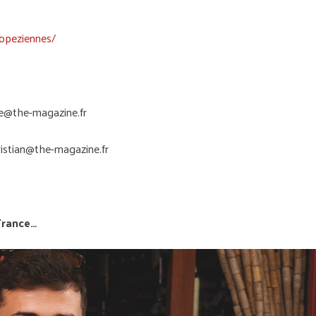
opeziennes/
e@the-magazine.fr
ristian@the-magazine.fr
 France…