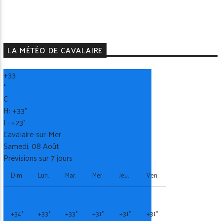
LA MÉTÉO DE CAVALAIRE
+
33
°
C
H:
+
33°
L:
+
23°
Cavalaire-sur-Mer
Samedi, 08 Août
Prévisions sur 7 jours
Dim.
Lun.
Mar.
Mer.
Jeu.
Ven.
+
34°
+
33°
+
33°
+
31°
+
31°
+
31°