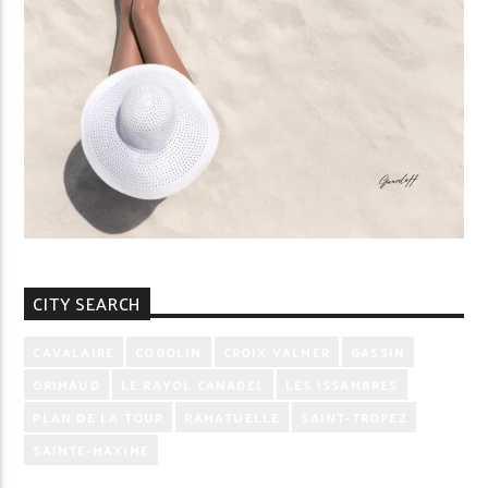
CITY SEARCH
CAVALAIRE
COGOLIN
CROIX VALMER
GASSIN
GRIMAUD
LE RAYOL CANADEL
LES ISSAMBRES
PLAN DE LA TOUR
RAMATUELLE
SAINT-TROPEZ
SAINTE-MAXIME