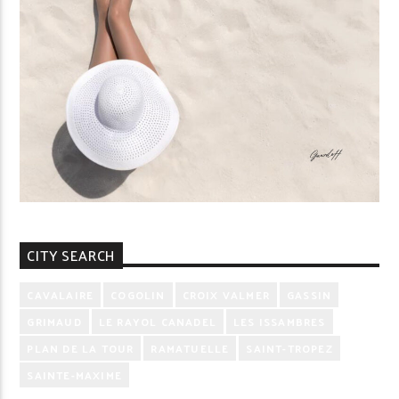
CITY SEARCH
CAVALAIRE
COGOLIN
CROIX VALMER
GASSIN
GRIMAUD
LE RAYOL CANADEL
LES ISSAMBRES
PLAN DE LA TOUR
RAMATUELLE
SAINT-TROPEZ
SAINTE-MAXIME