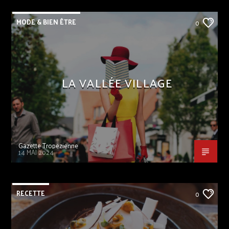
MODE & BIEN ÊTRE
0
LA VALLÉE VILLAGE
Gazette Tropezienne
14 MAI 2024
RECETTE
0