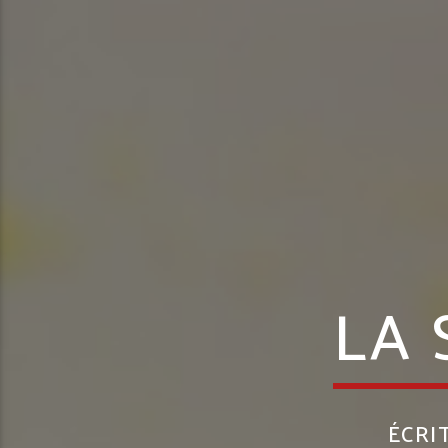
LA 
ÉCRI