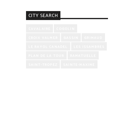
CITY SEARCH
CAVALAIRE
COGOLIN
CROIX VALMER
GASSIN
GRIMAUD
LE RAYOL CANADEL
LES ISSAMBRES
PLAN DE LA TOUR
RAMATUELLE
SAINT-TROPEZ
SAINTE-MAXIME