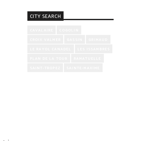
CITY SEARCH
CAVALAIRE
COGOLIN
CROIX VALMER
GASSIN
GRIMAUD
LE RAYOL CANADEL
LES ISSAMBRES
PLAN DE LA TOUR
RAMATUELLE
SAINT-TROPEZ
SAINTE-MAXIME