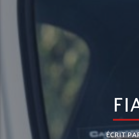
FI
ÉCRIT P