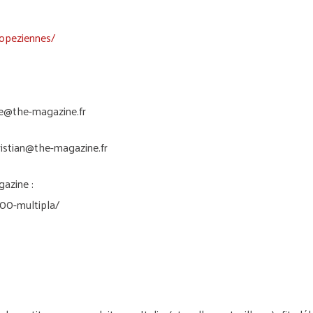
opeziennes/
e@the-magazine.fr
ristian@the-magazine.fr
gazine :
00-multipla/