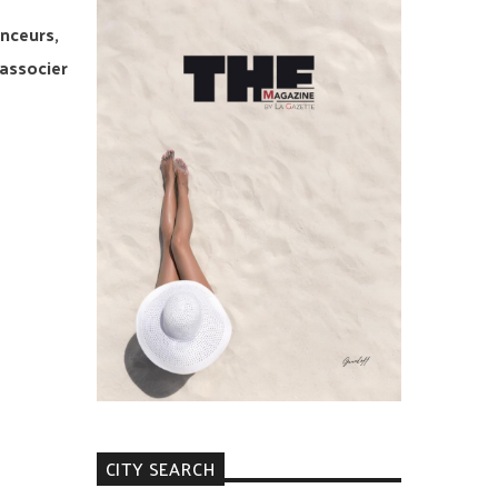
enceurs,
 associer
CITY SEARCH