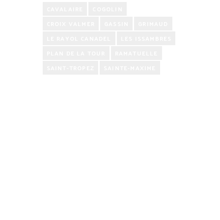
CAVALAIRE
COGOLIN
CROIX VALMER
GASSIN
GRIMAUD
LE RAYOL CANADEL
LES ISSAMBRES
PLAN DE LA TOUR
RAMATUELLE
SAINT-TROPEZ
SAINTE-MAXIME