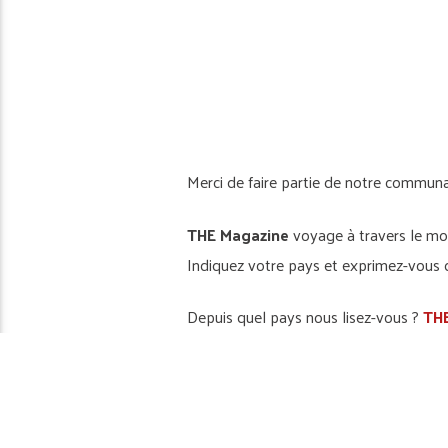
Merci de faire partie de notre communa
THE Magazine
voyage à travers le mo
Indiquez votre pays et exprimez-vous 
Depuis quel pays nous lisez-vous ?
THE
Vos mots sont toujours les bienvenus 
Rejoignez nous sur
THE-Magazine.fr