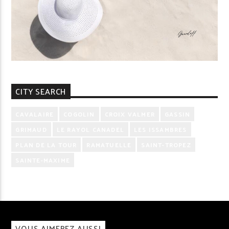
CITY SEARCH
CAVALAIRE
COGOLIN
CROIX VALMER
GASSIN
GRIMAUD
LE RAYOL CANADEL
LES ISSAMBRES
PLAN DE LA TOUR
RAMATUELLE
SAINT-TROPEZ
SAINTE-MAXIME
VOUS AIMEREZ AUSSI