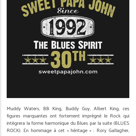
Muddy Waters, BB King, Buddy Guy, Albert King, ces
figures marquantes ont fortement imprégné le Rock qui
intègrera la forme harmonique du Blues par la suite (BLUES
ROCK). En hommage à cet « héritage » : Rory Gallagher,