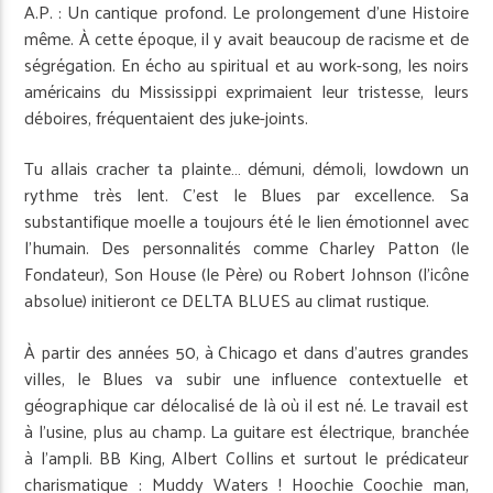
A.P. : Un cantique profond. Le prolongement d’une Histoire
même. À cette époque, il y avait beaucoup de racisme et de
ségrégation. En écho au spiritual et au work-song, les noirs
américains du Mississippi exprimaient leur tristesse, leurs
déboires, fréquentaient des juke-joints.
Tu allais cracher ta plainte… démuni, démoli, lowdown un
rythme très lent. C’est le Blues par excellence. Sa
substantifique moelle a toujours été le lien émotionnel avec
l’humain. Des personnalités comme Charley Patton (le
Fondateur), Son House (le Père) ou Robert Johnson (l’icône
absolue) initieront ce DELTA BLUES au climat rustique.
À partir des années 50, à Chicago et dans d’autres grandes
villes, le Blues va subir une influence contextuelle et
géographique car délocalisé de là où il est né. Le travail est
à l’usine, plus au champ. La guitare est électrique, branchée
à l’ampli. BB King, Albert Collins et surtout le prédicateur
charismatique : Muddy Waters ! Hoochie Coochie man,