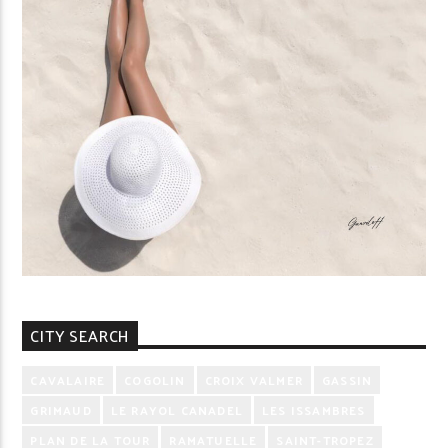
CITY SEARCH
CAVALAIRE
COGOLIN
CROIX VALMER
GASSIN
GRIMAUD
LE RAYOL CANADEL
LES ISSAMBRES
PLAN DE LA TOUR
RAMATUELLE
SAINT-TROPEZ