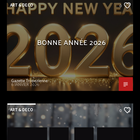
ART & DECO
0
BONNE ANNÉE 2026
Gazette Tropezienne
6 JANVIER 2026
ART & DECO
0