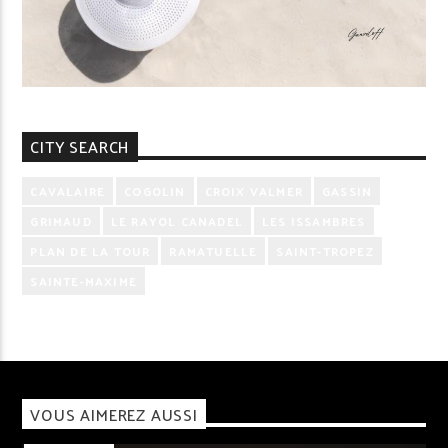
CITY SEARCH
CAVALAIRE
COGOLIN
CROIX VALMER
GASSIN
GRIMAUD
LE RAYOL CANADEL
LES ISSAMBRES
PLAN DE LA TOUR
RAMATUELLE
SAINT-TROPEZ
SAINTE-MAXIME
VOUS AIMEREZ AUSSI