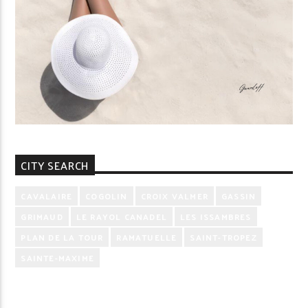
CITY SEARCH
CAVALAIRE
COGOLIN
CROIX VALMER
GASSIN
GRIMAUD
LE RAYOL CANADEL
LES ISSAMBRES
PLAN DE LA TOUR
RAMATUELLE
SAINT-TROPEZ
SAINTE-MAXIME