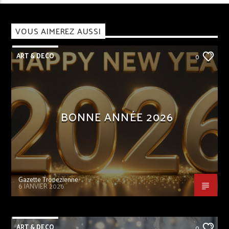
VOUS AIMEREZ AUSSI
ART & DECO
0
BONNE ANNÉE 2026
Gazette Tropezienne
6 JANVIER 2026
ART & DECO
0