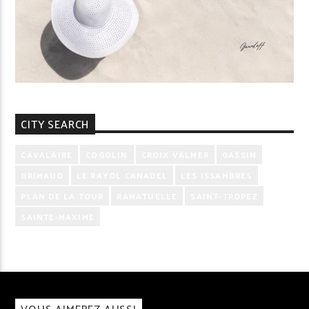
CITY SEARCH
CAVALAIRE
COGOLIN
CROIX VALMER
GASSIN
GRIMAUD
LE RAYOL CANADEL
LES ISSAMBRES
PLAN DE LA TOUR
RAMATUELLE
SAINT-TROPEZ
SAINTE-MAXIME
VOUS AIMEREZ AUSSI