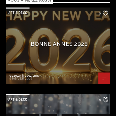
ART & DECO
0
BONNE ANNÉE 2026
Gazette Tropezienne
6 JANVIER 2026
ART & DECO
0