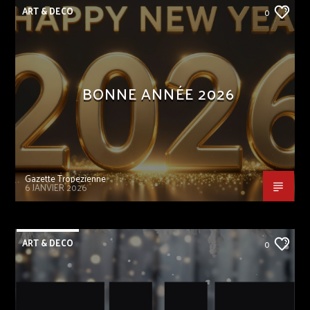
ART & DECO
0
BONNE ANNÉE 2026
Gazette Tropezienne
6 JANVIER 2026
ART & DECO
0