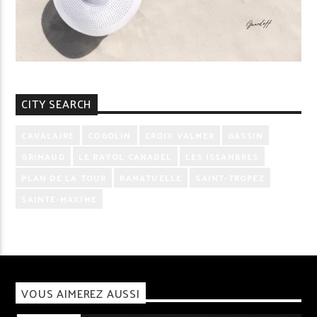
CITY SEARCH
CAVALAIRE
COGOLIN
CROIX VALMER
GASSIN
GRIMAUD
LE RAYOL CANADEL
LES ISSAMBRES
PLAN DE LA TOUR
RAMATUELLE
SAINT-TROPEZ
SAINTE-MAXIME
VOUS AIMEREZ AUSSI