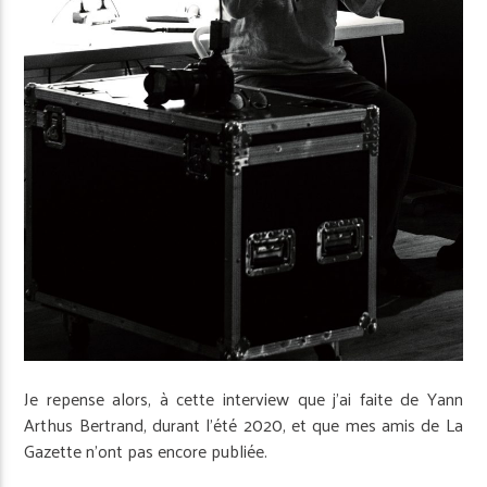
Je repense alors, à cette interview que j’ai faite de Yann
Arthus Bertrand, durant l’été 2020, et que mes amis de La
Gazette n’ont pas encore publiée.