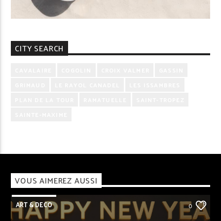
CITY SEARCH
CAVALAIRE
COGOLIN
CROIX VALMER
GASSIN
GRIMAUD
LE RAYOL CANADEL
LES ISSAMBRES
PLAN DE LA TOUR
RAMATUELLE
SAINT-TROPEZ
SAINTE-MAXIME
VOUS AIMEREZ AUSSI
ART & DECO
0