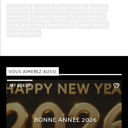
CAVALAIRE
COGOLIN
CROIX VALMER
GASSIN
GRIMAUD
LE RAYOL CANADEL
LES ISSAMBRES
PLAN DE LA TOUR
RAMATUELLE
SAINT-TROPEZ
SAINTE-MAXIME
VOUS AIMEREZ AUSSI
ART & DECO
0
BONNE ANNÉE 2026