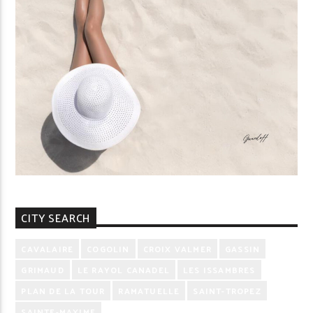
CITY SEARCH
CAVALAIRE
COGOLIN
CROIX VALMER
GASSIN
GRIMAUD
LE RAYOL CANADEL
LES ISSAMBRES
PLAN DE LA TOUR
RAMATUELLE
SAINT-TROPEZ
SAINTE-MAXIME