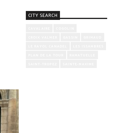
CITY SEARCH
CAVALAIRE
COGOLIN
CROIX VALMER
GASSIN
GRIMAUD
LE RAYOL CANADEL
LES ISSAMBRES
PLAN DE LA TOUR
RAMATUELLE
SAINT-TROPEZ
SAINTE-MAXIME