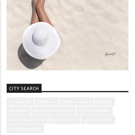
CITY SEARCH
CAVALAIRE
COGOLIN
CROIX VALMER
GASSIN
GRIMAUD
LE RAYOL CANADEL
LES ISSAMBRES
PLAN DE LA TOUR
RAMATUELLE
SAINT-TROPEZ
SAINTE-MAXIME