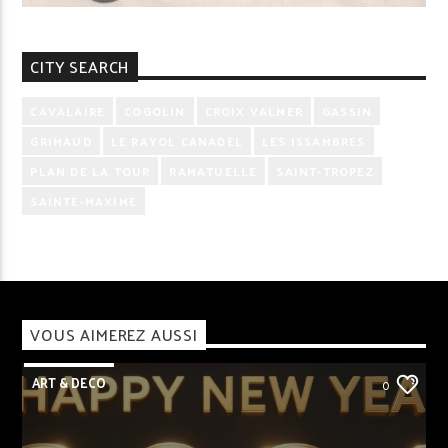
CITY SEARCH
CAVALAIRE
COGOLIN
CROIX VALMER
GASSIN
GRIMAUD
LE RAYOL CANADEL
LES ISSAMBRES
PLAN DE LA TOUR
RAMATUELLE
SAINT-TROPEZ
SAINTE-MAXIME
VOUS AIMEREZ AUSSI
ART & DECO
0