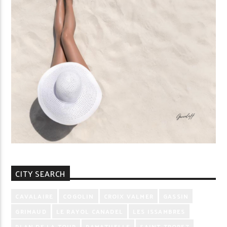
CITY SEARCH
CAVALAIRE
COGOLIN
CROIX VALMER
GASSIN
GRIMAUD
LE RAYOL CANADEL
LES ISSAMBRES
PLAN DE LA TOUR
RAMATUELLE
SAINT-TROPEZ