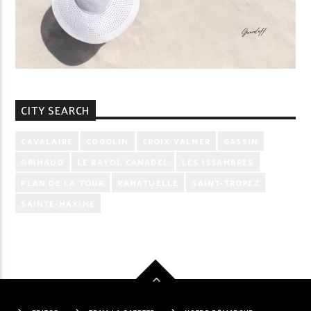
CITY SEARCH
CAVALAIRE
COGOLIN
CROIX VALMER
GASSIN
GRIMAUD
LE RAYOL CANADEL
LES ISSAMBRES
PLAN DE LA TOUR
RAMATUELLE
SAINT-TROPEZ
SAINTE-MAXIME