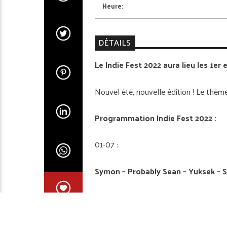
Heure:
DÉTAILS
Le Indie Fest 2022 aura lieu les 1er et
Nouvel été, nouvelle édition ! Le thème ?
Programmation Indie Fest 2022 :
01-07 :
Symon – Probably Sean – Yuksek – 
02-07 :
15
Naza – Blond:ish – La Chipo Family –