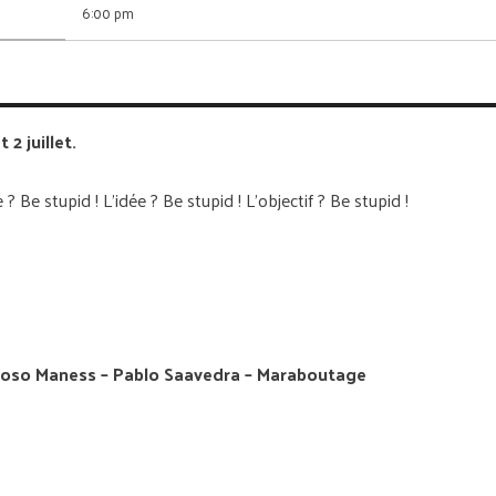
6:00 pm
 2 juillet.
 Be stupid ! L’idée ? Be stupid ! L’objectif ? Be stupid !
Soso Maness – Pablo Saavedra – Maraboutage
 Claire Laffut – Un*Deux – Keblack