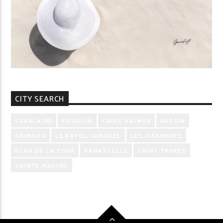
CITY SEARCH
CAVALAIRE
COGOLIN
CROIX VALMER
GASSIN
GRIMAUD
LE RAYOL CANADEL
LES ISSAMBRES
PLAN DE LA TOUR
RAMATUELLE
SAINT-TROPEZ
SAINTE-MAXIME