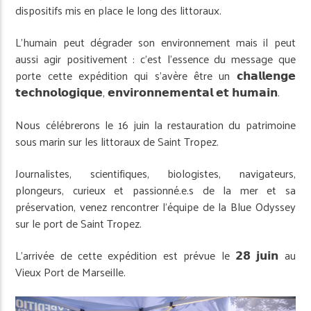
dispositifs mis en place le long des littoraux.
L’humain peut dégrader son environnement mais il peut
aussi agir positivement : c’est l’essence du message que
porte cette expédition qui s’avère être un 𝗰𝗵𝗮𝗹𝗹𝗲𝗻𝗴𝗲
𝘁𝗲𝗰𝗵𝗻𝗼𝗹𝗼𝗴𝗶𝗾𝘂𝗲, 𝗲𝗻𝘃𝗶𝗿𝗼𝗻𝗻𝗲𝗺𝗲𝗻𝘁𝗮𝗹 𝗲𝘁 𝗵𝘂𝗺𝗮𝗶𝗻.
Nous célébrerons le 16 juin la restauration du patrimoine
sous marin sur les littoraux de Saint Tropez.
Journalistes, scientifiques, biologistes, navigateurs,
plongeurs, curieux et passionné.e.s de la mer et sa
préservation, venez rencontrer l’équipe de la Blue Odyssey
sur le port de Saint Tropez.
L’arrivée de cette expédition est prévue le 𝟮𝟴 𝗷𝘂𝗶𝗻 au
Vieux Port de Marseille.