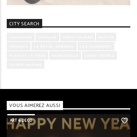
CITY SEARCH
CAVALAIRE
COGOLIN
CROIX VALMER
GASSIN
GRIMAUD
LE RAYOL CANADEL
LES ISSAMBRES
PLAN DE LA TOUR
RAMATUELLE
SAINT-TROPEZ
SAINTE-MAXIME
VOUS AIMEREZ AUSSI
ART & DECO
0