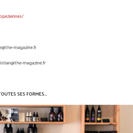
opeziennes/
e@the-magazine.fr
ristian@the-magazine.fr
 TOUTES SES FORMES…