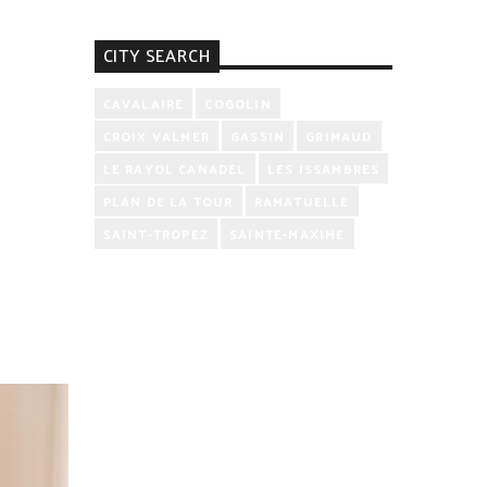
CITY SEARCH
CAVALAIRE
COGOLIN
CROIX VALMER
GASSIN
GRIMAUD
LE RAYOL CANADEL
LES ISSAMBRES
PLAN DE LA TOUR
RAMATUELLE
SAINT-TROPEZ
SAINTE-MAXIME