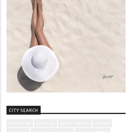
CITY SEARCH
CAVALAIRE
COGOLIN
CROIX VALMER
GASSIN
GRIMAUD
LE RAYOL CANADEL
LES ISSAMBRES