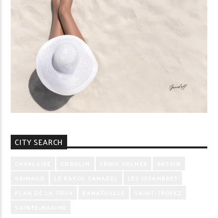
CITY SEARCH
CAVALAIRE
COGOLIN
CROIX VALMER
GASSIN
GRIMAUD
LE RAYOL CANADEL
LES ISSAMBRES
PLAN DE LA TOUR
RAMATUELLE
SAINT-TROPEZ
SAINTE-MAXIME