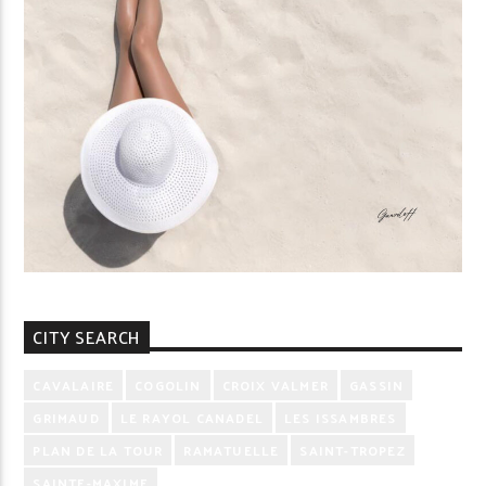
CITY SEARCH
CAVALAIRE
COGOLIN
CROIX VALMER
GASSIN
GRIMAUD
LE RAYOL CANADEL
LES ISSAMBRES
PLAN DE LA TOUR
RAMATUELLE
SAINT-TROPEZ
SAINTE-MAXIME