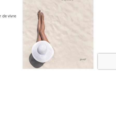
r de vivre
CITY SEARCH
CAVALAIRE
COGOLIN
CROIX VALMER
GASSIN
GRIMAUD
LE RAYOL CANADEL
LES ISSAMBRES