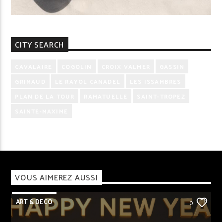
CITY SEARCH
CAVALAIRE
COGOLIN
CROIX VALMER
GASSIN
GRIMAUD
LE RAYOL CANADEL
LES ISSAMBRES
PLAN DE LA TOUR
RAMATUELLE
SAINT-TROPEZ
SAINTE-MAXIME
VOUS AIMEREZ AUSSI
ART & DECO
0