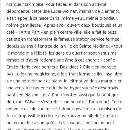
marque maximoise. Pour l’épauler dans son activité
débordante, cette une super woman, maman de 4 enfants,
a fait appel à sa nièce Carla, même yeux, même blondeur,
même gentillesse ! Après avoir ouvert deux boutiques et un
café « l’Art à Part » en plein centre-ville, elle a fait le buzz
cet été en transformant la fameuse station-service fermée
depuis 25 ans à l’entrée de la ville de Sainte Maxime : « tout
le monde m’a félicité, les gens du quartier sont venus me
remercier d’avoir redonné une âme à cet endroit » confie
Emilie-Marie avec bonheur. Des idées ? Elle n’en manque
pas, telle une magicienne, elle a transformé ce lieu insalubre
sur une note de noir et blanc, le leitmotive de sa marque, en
une véritable caverne d’Ali baba hyper stylisée désormais
baptisée Maison l’art à Part (à noter aussi que la boutique
du 1, rue d’Alsace s’est refait une beauté à l’automne). Cette
nouvelle escale vue mer est donc consacrée à la maison de
A à Z. Impossible ici de ne pas trouver un bibelot, un tapis
ou un meuble à son goût… Les canapés sont on ne peut
plus cocooning et se déclinent à la carte, les consoles