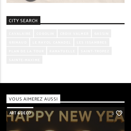
CITY SEARCH
CAVALAIRE
COGOLIN
CROIX VALMER
GASSIN
GRIMAUD
LE RAYOL CANADEL
LES ISSAMBRES
PLAN DE LA TOUR
RAMATUELLE
SAINT-TROPEZ
SAINTE-MAXIME
VOUS AIMEREZ AUSSI
ART & DECO
0