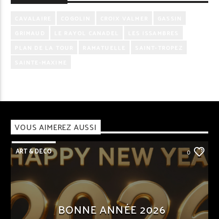
CAVALAIRE
COGOLIN
CROIX VALMER
GASSIN
GRIMAUD
LE RAYOL CANADEL
LES ISSAMBRES
PLAN DE LA TOUR
RAMATUELLE
SAINT-TROPEZ
SAINTE-MAXIME
VOUS AIMEREZ AUSSI
ART & DECO
0
BONNE ANNÉE 2026