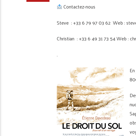
Contactez-nous
Steve : +33 6 79 97 03 62 Web : stev
Christian : +33 6 49 31 73 54 Web : ch
.
En 
800
De
nuc
Sap
obs
voy