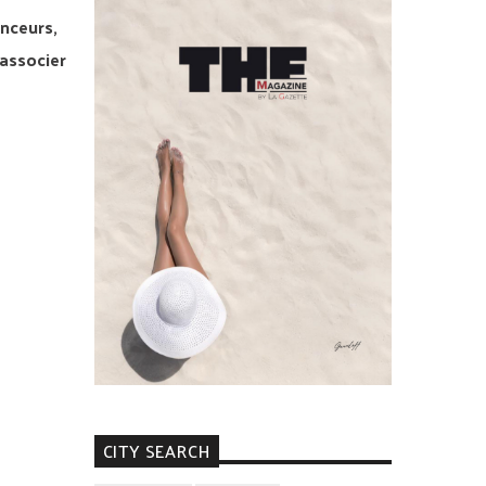
enceurs,
 associer
CITY SEARCH