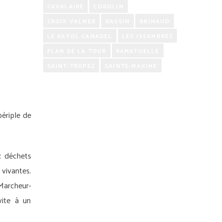
CAVALAIRE
COGOLIN
CROIX VALMER
GASSIN
GRIMAUD
LE RAYOL CANADEL
LES ISSAMBRES
PLAN DE LA TOUR
RAMATUELLE
SAINT-TROPEZ
SAINTE-MAXIME
périple de
x déchets
 vivantes.
 Marcheur-
nvite à un