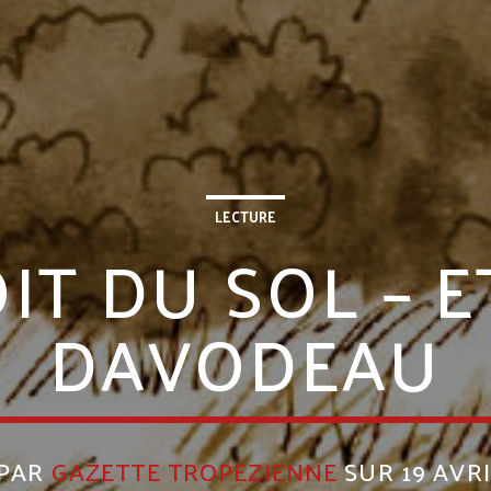
LECTURE
IT DU SOL – 
DAVODEAU
 PAR
GAZETTE TROPEZIENNE
SUR 19 AVRI