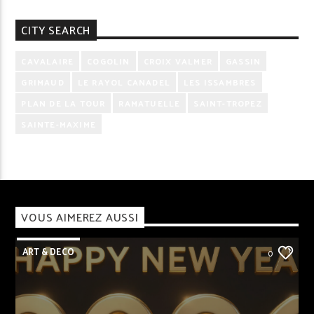
CITY SEARCH
CAVALAIRE
COGOLIN
CROIX VALMER
GASSIN
GRIMAUD
LE RAYOL CANADEL
LES ISSAMBRES
PLAN DE LA TOUR
RAMATUELLE
SAINT-TROPEZ
SAINTE-MAXIME
VOUS AIMEREZ AUSSI
ART & DECO
0