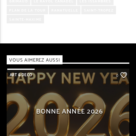
GRIMAUD
LE RAYOL CANADEL
LES ISSAMBRES
PLAN DE LA TOUR
RAMATUELLE
SAINT-TROPEZ
SAINTE-MAXIME
VOUS AIMEREZ AUSSI
ART & DECO
0
BONNE ANNÉE 2026