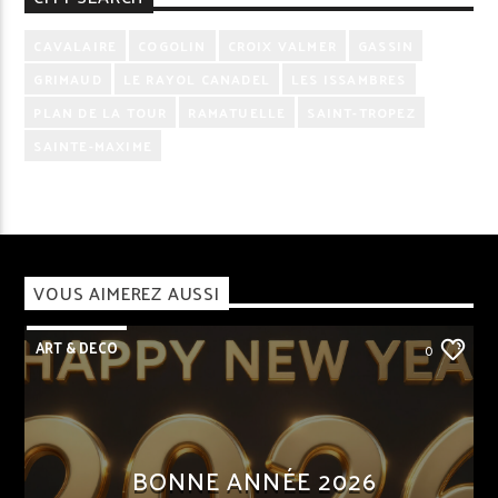
CAVALAIRE
COGOLIN
CROIX VALMER
GASSIN
GRIMAUD
LE RAYOL CANADEL
LES ISSAMBRES
PLAN DE LA TOUR
RAMATUELLE
SAINT-TROPEZ
SAINTE-MAXIME
VOUS AIMEREZ AUSSI
ART & DECO
0
BONNE ANNÉE 2026