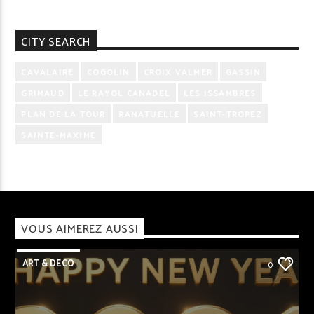
CITY SEARCH
CAVALAIRE
COGOLIN
CROIX VALMER
GASSIN
GRIMAUD
LE RAYOL CANADEL
LES ISSAMBRES
PLAN DE LA TOUR
RAMATUELLE
SAINT-TROPEZ
SAINTE-MAXIME
VOUS AIMEREZ AUSSI
ART & DECO
0