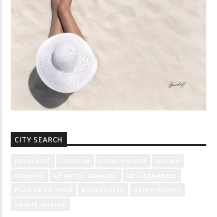
CITY SEARCH
CAVALAIRE
COGOLIN
CROIX VALMER
GASSIN
GRIMAUD
LE RAYOL CANADEL
LES ISSAMBRES
PLAN DE LA TOUR
RAMATUELLE
SAINT-TROPEZ
SAINTE-MAXIME