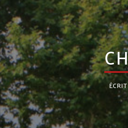
CH
ÉCRI