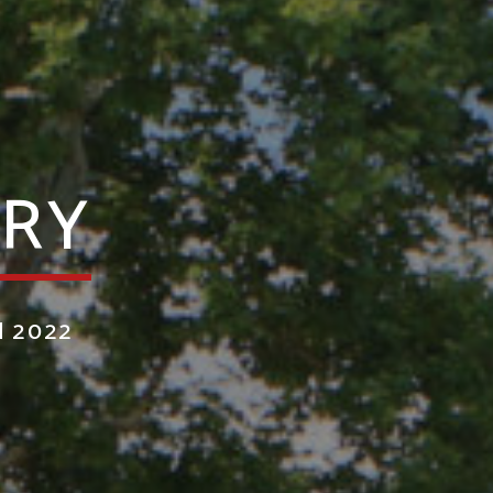
RRY
N 2022