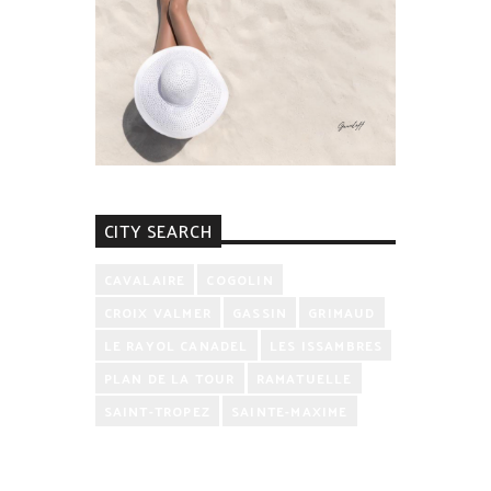
CITY SEARCH
CAVALAIRE
COGOLIN
CROIX VALMER
GASSIN
GRIMAUD
LE RAYOL CANADEL
LES ISSAMBRES
PLAN DE LA TOUR
RAMATUELLE
SAINT-TROPEZ
SAINTE-MAXIME