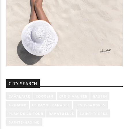
CITY SEARCH
CAVALAIRE
COGOLIN
CROIX VALMER
GASSIN
GRIMAUD
LE RAYOL CANADEL
LES ISSAMBRES
PLAN DE LA TOUR
RAMATUELLE
SAINT-TROPEZ
SAINTE-MAXIME